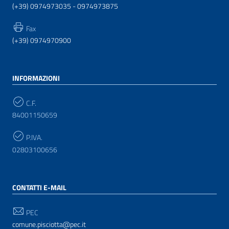
(+39) 0974973035 - 0974973875
Fax
(+39) 0974970900
INFORMAZIONI
C.F.
84001150659
P.IVA.
02803100656
CONTATTI E-MAIL
PEC
comune.pisciotta@pec.it